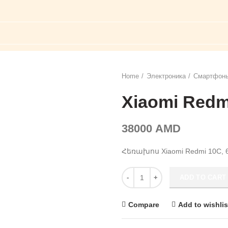
Home
Электроника
Смартфоны
Xiaomi Redm
38000
AMD
Հեռախոս Xiaomi Redmi 10C,
Xiaomi Redmi 10C, 64 Gb quanti
ADD TO CART
Compare
Add to wishlis