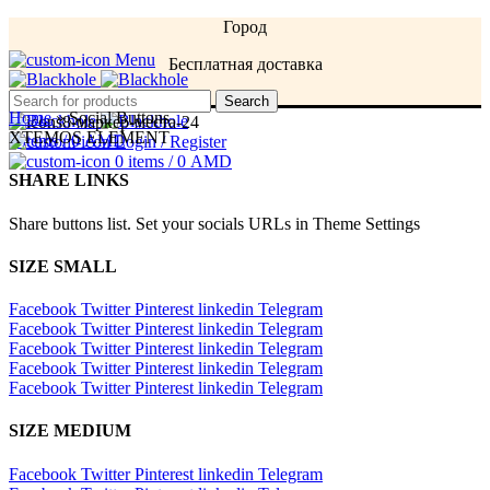
Город
Menu
Бесплатная доставка
Menu
Search
Home
»
Social Buttons
XTEMOS ELEMENT
0
items
/
0
AMD
Login / Register
0
items
/
0
AMD
SHARE LINKS
Share buttons list. Set your socials URLs in Theme Settings
SIZE SMALL
Facebook
Twitter
Pinterest
linkedin
Telegram
Facebook
Twitter
Pinterest
linkedin
Telegram
Facebook
Twitter
Pinterest
linkedin
Telegram
Facebook
Twitter
Pinterest
linkedin
Telegram
Facebook
Twitter
Pinterest
linkedin
Telegram
SIZE MEDIUM
Facebook
Twitter
Pinterest
linkedin
Telegram