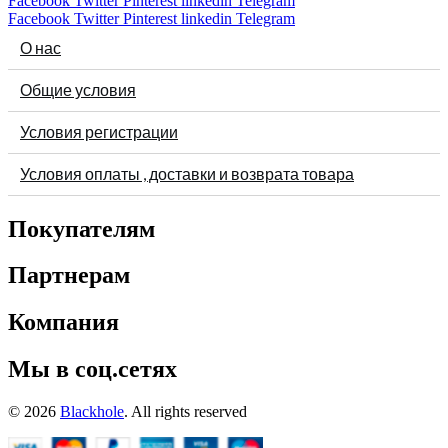
Facebook
Twitter
Pinterest
linkedin
Telegram
Facebook
Twitter
Pinterest
linkedin
Telegram
О нас
Общие условия
Условия регистрации
Условия оплаты , доставки и возврата товара
Покупателям
Партнерам
Компания
Мы в соц.сетях
© 2026
Blackhole
. All rights reserved