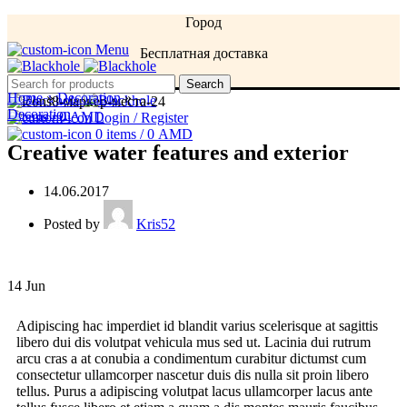
Город
Menu
Бесплатная доставка
Menu
Search
Home
»
Decoration
»
Decoration
0
items
/
0
AMD
Login / Register
0
items
/
0
AMD
Creative water features and exterior
14.06.2017
Posted by
Kris52
14
Jun
Adipiscing hac imperdiet id blandit varius scelerisque at sagittis
libero dui dis volutpat vehicula mus sed ut. Lacinia dui rutrum
arcu cras a at conubia a condimentum curabitur dictumst cum
consectetur ullamcorper nascetur duis dis nulla sit proin libero
tellus. Purus a adipiscing volutpat lacus ullamcorper lacus ante