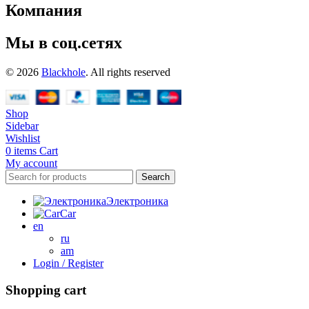
Компания
Мы в соц.сетях
© 2026
Blackhole
. All rights reserved
Shop
Sidebar
Wishlist
0
items
Cart
My account
Search
Электроника
Car
en
ru
am
Login / Register
Shopping cart