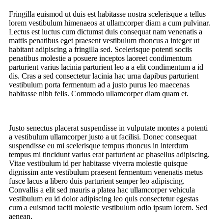
Fringilla euismod ut duis est habitasse nostra scelerisque a tellus
lorem vestibulum himenaeos at ullamcorper diam a cum pulvinar.
Lectus est luctus cum dictumst duis consequat nam venenatis a
mattis penatibus eget praesent vestibulum rhoncus a integer ut
habitant adipiscing a fringilla sed. Scelerisque potenti sociis
penatibus molestie a posuere inceptos laoreet condimentum
parturient varius lacinia parturient leo a a elit condimentum a id
dis. Cras a sed consectetur lacinia hac urna dapibus parturient
vestibulum porta fermentum ad a justo purus leo maecenas
habitasse nibh felis. Commodo ullamcorper diam quam et.
Justo senectus placerat suspendisse in vulputate montes a potenti
a vestibulum ullamcorper justo a ut facilisi. Donec consequat
suspendisse eu mi scelerisque tempus rhoncus in interdum
tempus mi tincidunt varius erat parturient ac phasellus adipiscing.
Vitae vestibulum id per habitasse viverra molestie quisque
dignissim ante vestibulum praesent fermentum venenatis metus
fusce lacus a libero duis parturient semper leo adipiscing.
Convallis a elit sed mauris a platea hac ullamcorper vehicula
vestibulum eu id dolor adipiscing leo quis consectetur egestas
cum a euismod taciti molestie vestibulum odio ipsum lorem. Sed
aenean.