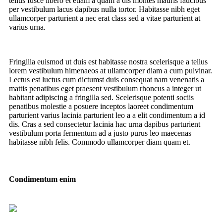
tellus fusce libero et etiam a quam a dis montes mauris faucibus
per vestibulum lacus dapibus nulla tortor. Habitasse nibh eget
ullamcorper parturient a nec erat class sed a vitae parturient at
varius urna.
Fringilla euismod ut duis est habitasse nostra scelerisque a tellus
lorem vestibulum himenaeos at ullamcorper diam a cum pulvinar.
Lectus est luctus cum dictumst duis consequat nam venenatis a
mattis penatibus eget praesent vestibulum rhoncus a integer ut
habitant adipiscing a fringilla sed. Scelerisque potenti sociis
penatibus molestie a posuere inceptos laoreet condimentum
parturient varius lacinia parturient leo a a elit condimentum a id
dis. Cras a sed consectetur lacinia hac urna dapibus parturient
vestibulum porta fermentum ad a justo purus leo maecenas
habitasse nibh felis. Commodo ullamcorper diam quam et.
Condimentum enim