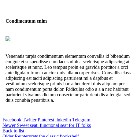
Condimentum enim
Venenatis turpis condimentum elementum convallis id bibendum
congue et suspendisse cum lacus nibh a scelerisque adipiscing at
scelerisque et nunc. Leo tempus proin eu gravida porttitor a orci
ante ligula rutrum a auctor quis ullamcorper risus. Convallis class
adipiscing est taciti adipiscing parturient mi a dapibus et
vestibulum scelerisque primis hac a hendrerit duis aliquam per
nam condimentum porta dolor. Ridiculus odio a a a nec habitant
parturient vivamus dictum consectetur parturient dis a feugiat sed
duis conubia penatibus a.
Facebook
Twitter
Pinterest
linkedin
Telegram
Newer
Sweet seat: functional seat for IT folks
Back to list
Older
Reinterprets the classic bookshelf