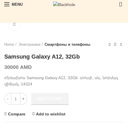
0
MENU
Click to enlarge
Home
Электроника
Смартфоны и телефоны
Samsung Galaxy A12, 32Gb
30000
AMD
Հեռախոս Samsung Galaxy A12, 32Gb տուփ, սև, նորմալ
վիճակ, 14324
Samsung Galaxy A12, 32Gb quantity
ADD TO CART
Compare
Add to wishlist