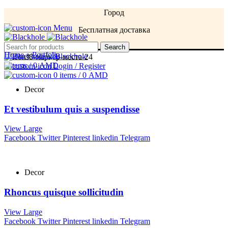
Город
Menu
Бесплатная доставка
Menu
Search
Home
»
Portfolio
0
items
/
0
AMD
Login / Register
0
items
/
0
AMD
Decor
Et vestibulum quis a suspendisse
View Large
Facebook
Twitter
Pinterest
linkedin
Telegram
Decor
Rhoncus quisque sollicitudin
View Large
Facebook
Twitter
Pinterest
linkedin
Telegram